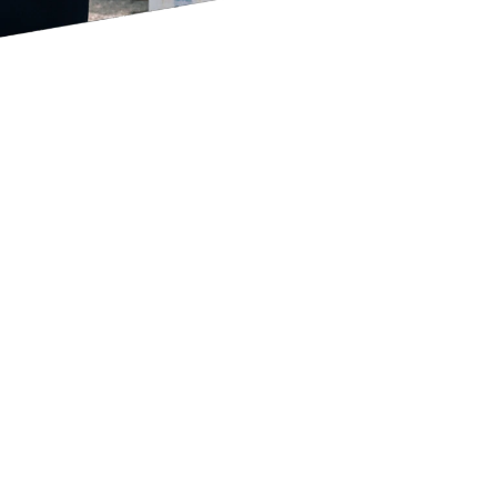
Resultados que nos
impulsan
Desde nuestros inicios,
UyTuna
ha sido pionera en
la
producción y exportación de conservas de atún
en Uruguay
, destacando por su especialización en